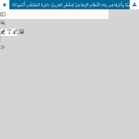
الدَّوَائِرُ العَرُوضِيَّةُ وأَثَرُهَا فِي بِنَاءِ النِّظَامِ الإِيقَاعِيِّ لِلشِّعْرِ العَرَبِيِّ: دَائِرَةُ المُجْتَلَبِ أُنْمُوذَجًا