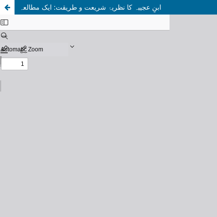
ابنِ عجیبہ کا نظریۂ شریعت و طریقت: ایک مطالعہ