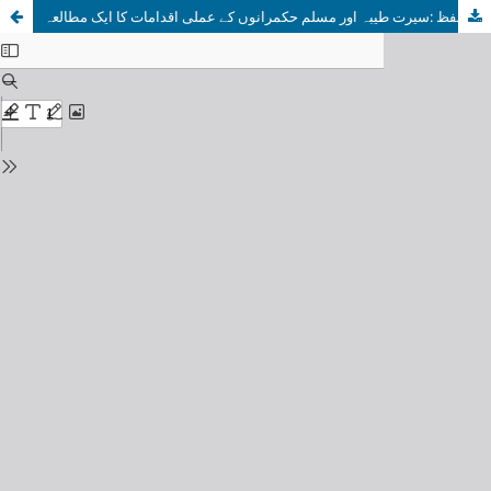
غیر مسلموں کے مقدس مقامات کا تحفظ :سیرت طیبہ اور مسلم حکمرانوں کے عملی اقدامات کا ایک مطالعہProtection of non-Muslim holy places: A Study of of Seerat-e-Tayyiba and Practical Steps by Muslim Rulers