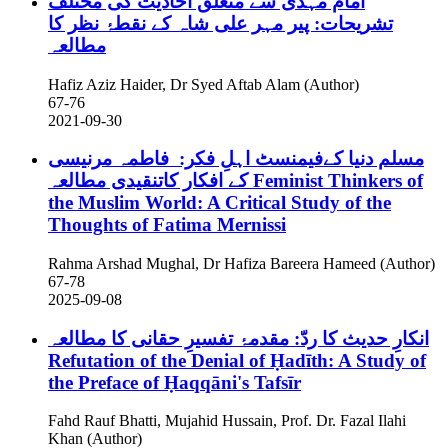
امام مہدی سے متعلق احادیث کی مختلف
تشریحات: پیر مہر علی شاہ کے نقطۂ نظر کا
مطالعہ
Hafiz Aziz Haider, Dr Syed Aftab Alam (Author)
67-76
2021-09-30
مسلم دنیا کےفیمنسٹ اہلِ فکر: فاطمہ مرنیسی
کے افکار کاتنقیدی مطالعہ
Feminist Thinkers of
the Muslim World: A Critical Study of the
Thoughts of Fatima Mernissi
Rahma Arshad Mughal, Dr Hafiza Bareera Hameed (Author)
67-78
2025-09-08
انکارِ حدیث کا ردّ: مقدمۂ تفسیرِ حقانی کا مطالعہ
Refutation of the Denial of Ḥadīth: A Study of
the Preface of Ḥaqqāni's Tafsīr
Fahd Rauf Bhatti, Mujahid Hussain, Prof. Dr. Fazal Ilahi
Khan (Author)