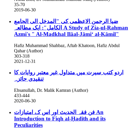
35-70
2019-06-30
ضیا الرحمن الاعظمی کی "المدخل الی الجامع
الکامل": ایک مطالعہ
A Study of Zia-ul-Rahman
Azmi's " Al-Madkhal Ilāal-Jāmiʻ al-Kāmil"
Hafiz Muhammad Shahbaz, Aftab Khatoon, Hafiz Abdul
Qahar (Author)
303-318
2021-12-31
اردو کتب ِسیرت میں متداول غیر معتبر روایات کا
تنقیدی جائزہ
Ehsanullah, Dr. Malik Kamran (Author)
433-444
2020-06-30
فن فقہ الحدیث اور اس کے امتیازات
An
Introduction to Fiqh al-Ḥadīth and its
Peculiarities