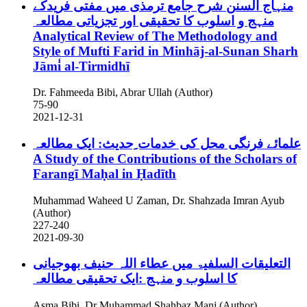
منہاج السنن شرح جامع ترمذی میں مفتی فریدکے
منہج و اسلوب کا تحقیقی اور تجزیاتی مطالعہ
Analytical Review of The Methodology and
Style of Mufti Farid in Minhāj-al-Sunan Sharh
Jāmi̒ al-Tirmidhī
Dr. Fahmeeda Bibi, Abrar Ullah (Author)
75-90
2021-12-31
علمائے فرنگی محل کی خدمات ِحدیث: ایک مطالعہ
A Study of the Contributions of the Scholars of
Farangī Maḥal in Ḥadīth
Muhammad Waheed U Zaman, Dr. Shahzada Imran Ayub
(Author)
227-240
2021-09-30
التعلیقات السلفیۃ میں عطاء اللہ حنیف بھوجیانی
کا اسلوب و منہج :ایک تحقیقی مطالعہ
Asma Bibi, Dr Muhammad Shahbaz Manj (Author)