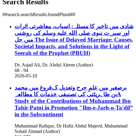
Search Results
##search.searchResults.foundPlural##
شادی میں تاخیر کا مسئلہ: اسباب، معاشرتی اثرات
اور سیر ِت نبوی صلى الله عليه وسلم کی روشنی
میں حل
The Issue of Delayed Marriage: Causes,
Societal Impacts, and Solutions in the Light of
Seerah of the Prophet (PBUH)
Dr. Asjad Ali, Dr. Abdul Aleem (Author)
68 - 94
2026-05-10
برصغیر میں علمِ جرح وتعدیل کےفروغ میں محمد
بن طاہرپٹنی کی تصنیفی خدمات کا مطالعہA
Study of the Contributions of Muhammad Ibn
Tahir Patni in Promotion "Ilm-e-Jarh-o-Ta'dīl”
in the Subcontinent
Muhammad Rafique, Dr Hafiz Abdul Majeed, Muhammad
Sohail Ahmad (Author)