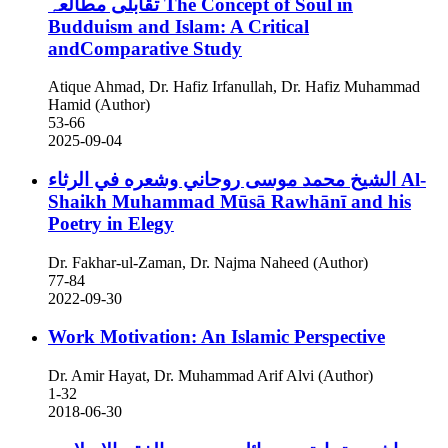
تقابلی مطالعہ
The Concept of Soul in
Budduism and Islam: A Critical
andComparative Study
Atique Ahmad, Dr. Hafiz Irfanullah, Dr. Hafiz Muhammad
Hamid (Author)
53-66
2025-09-04
الشيخ محمد موسى روحاني وشعره في الرثاء
Al-
Shaikh Muhammad Mūsā Rawhānī and his
Poetry in Elegy
Dr. Fakhar-ul-Zaman, Dr. Najma Naheed (Author)
77-84
2022-09-30
Work Motivation: An Islamic Perspective
Dr. Amir Hayat, Dr. Muhammad Arif Alvi (Author)
1-32
2018-06-30