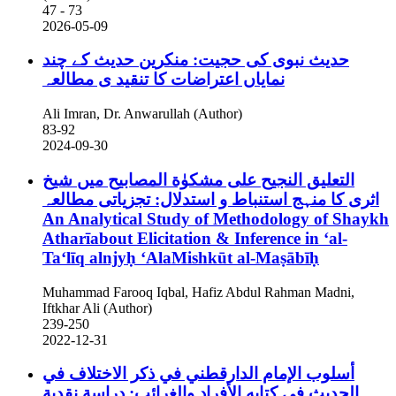
47 - 73
2026-05-09
حدیث نبوی کی حجیت: منکرین حدیث کے چند
نمایاں اعتراضات کا تنقید ی مطالعہ
Ali Imran, Dr. Anwarullah (Author)
83-92
2024-09-30
التعليق النجيح على مشكوٰة المصابيح میں شیخ
اثری کا منہج استنباط و استدلال: تجزیاتی مطالعہ
An Analytical Study of Methodology of Shaykh
Atharīabout Elicitation & Inference in ‘al-
Taʻlīq alnjyḥ ʻAlaMishkūt al-Maṣābīḥ
Muhammad Farooq Iqbal, Hafiz Abdul Rahman Madni,
Iftkhar Ali (Author)
239-250
2022-12-31
أسلوب الإمام الدارقطني في ذكر الاختلاف في
الحديث في كتابه الأفراد والغرائب: دراسة نقدية