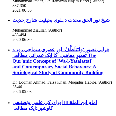
Muhammad Imtiaz, Dr. Ramazan Najam Barvi (Author)
337-350
2021-06-30
شیخ نور الحق محدث دہلوی بحیثیت شارح ِحدیث
Muhammad Ziaullah (Author)
483-494
2020-06-30
قرآنی تصورِ ’وَلْيَتَلَطَّفْ‘ اور عصری سماجی رویے:
تعمیرِ معاشرہ کا ایک عمرانی مطالعہ
The
Qur’anic Concept of 'Wa-l-Yatalattaf'
and Contemporary Social Behaviors: A
Sociological Study of Community Building
Dr. Loqman Ahmad, Faiza Khan, Moqadus Habiba (Author)
35-46
2026-05-08
امام ابن الملقنؒ اوران کی علمی وتصنیفی
کاوشیں:ایک مطالعہ