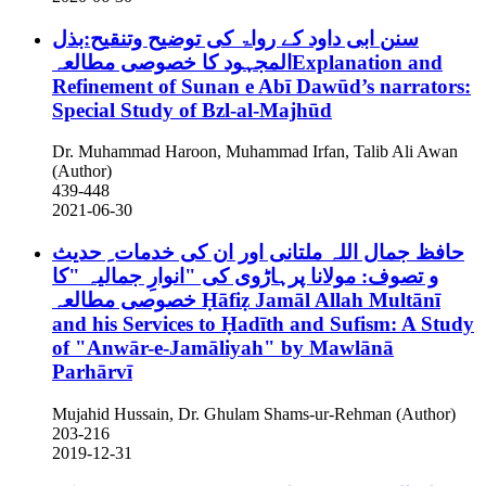
سنن ابی داود کے رواۃ کی توضیح وتنقیح:بذل
المجہود کا خصوصی مطالعہExplanation and
Refinement of Sunan e Abī Dawūd’s narrators:
Special Study of Bzl-al-Majhūd
Dr. Muhammad Haroon, Muhammad Irfan, Talib Ali Awan
(Author)
439-448
2021-06-30
حافظ جمال اللہ ملتانی اور ان کی خدمات ِ حدیث
و تصوف: مولانا پرہاڑوی کی "انوارِ جمالیہ "کا
خصوصی مطالعہ
Ḥāfiẓ Jamāl Allah Multānī
and his Services to Ḥadīth and Sufism: A Study
of "Anwār-e-Jamāliyah" by Mawlānā
Parhārvī
Mujahid Hussain, Dr. Ghulam Shams-ur-Rehman (Author)
203-216
2019-12-31