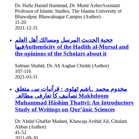
Dr. Hafiz Hamid Hammad, Dr. Munir AzherAssistant
Professor of Islamic Studies, The Islamia University of
Bhawalpur, Bhawalnagar Campus (Author)
11-20
2021-12-31
حجية الحديث المرسل ومسالك أهل العلم
فيهاAuthenticity of the Hadīth al-Mursal and
the opinions of the Scholars about it
Salman Shahid, Dr. Ali Asghar Chishti (Author)
107-116
2021-03-31
مخدوم محمد ہاشم ٹھٹوی : قرآنیات سے متعلق
تصانیف کا تعارفی مطالعہ
Makhdoom
Muhammad Hāshim Thattvī: An Introductory
Study of Writings on Qur’ānic Sciences
Dr. Abdul Ghaffar Madani, Khawaja Arshid Ali, Ghulam
Abbas (Author)
41-52
2021-09-30