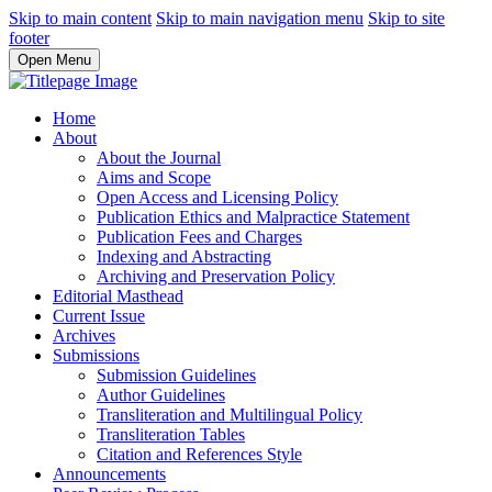
Skip to main content
Skip to main navigation menu
Skip to site
footer
Open Menu
Home
About
About the Journal
Aims and Scope
Open Access and Licensing Policy
Publication Ethics and Malpractice Statement
Publication Fees and Charges
Indexing and Abstracting
Archiving and Preservation Policy
Editorial Masthead
Current Issue
Archives
Submissions
Submission Guidelines
Author Guidelines
Transliteration and Multilingual Policy
Transliteration Tables
Citation and References Style
Announcements