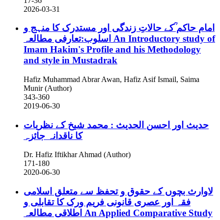
17-36
2026-03-31
امام حاکم ؒکے حالاتِ زندگی اور مستدرک کا منہج و
اسلوب:تعارفی مطالعہ
An Introductory study of
Imam Hakim's Profile and his Methodology
and style in Mustadrak
Hafiz Muhammad Abrar Awan, Hafiz Asif Ismail, Saima
Munir (Author)
343-360
2019-06-30
حدیث اور احسن الحدیث : محمد شیخ کے نظریات
کا ناقدانہ جائزہ
Dr. Hafiz Iftikhar Ahmad (Author)
171-180
2020-06-30
لاوارث بچوں کے حقوق و تحفظ سے متعلق اسلامی
فقہ اور عصری قانونی فریم ورک کا تقابلی و
اطلاقی مطالعہ
An Applied Comparative Study