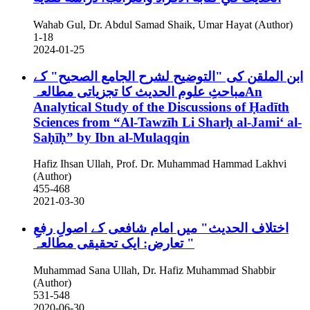
Wahab Gul, Dr. Abdul Samad Shaik, Umar Hayat (Author)
1-18
2024-01-25
ابن الملقن کی "التوضیح لشرح الجامع الصحیح" کے
مباحثِ علوم الحدیث کا تجزیاتی مطالعہAn
Analytical Study of the Discussions of Ḥadīth
Sciences from “Al-Tawzīh Li Sharḥ al-Jamiʻ al-
Saḥīḥ” by Ibn al-Mulaqqin
Hafiz Ihsan Ullah, Prof. Dr. Muhammad Hammad Lakhvi
(Author)
455-468
2021-03-30
اختلاف الحدیث" میں امام شافعی کے اصولِ رفعِ
تعارض: ایک تحقیقی مطالعہ "
Muhammad Sana Ullah, Dr. Hafiz Muhammad Shabbir
(Author)
531-548
2020-06-30