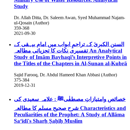
Study
Dr. Allah Ditta, Dr. Saleem Awan, Syed Muhammad Najam-
ul-Qosain (Author)
359-368
2021-09-30
السنن الکبریٰ کے تراجمِ ابواب میں امام بیہقی کے
تفسیری نکات کا تجزیاتی مطالعہ
An Analytical
Study of Imām Bayhaqī’s Interpretive Points in
the Titles of the Chapters in Al-Sunan al-Kubrā
Sajid Farooq, Dr. Abdul Hameed Khan Abbasi (Author)
375-384
2019-12-31
خصائص وامتیازاتِ مصطفٰیﷺ : علامہ سعیدی کی
شرح صحیح مسلم کا مطالعہ
Characteristics and
Peculiarities of the Prophet: A Study of Allāma
Saʻīdī's Sharḥ Ṣaḥīḥ Muslim