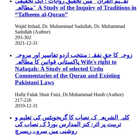
تفہیم القرآن "میں تحقیق ِروایات : ایک تحقیقی
مطالعہ"
A Study of the Inquiry of Traditions in
“Tafheem al-Quran”
Wajid Irshad, Dr. Muhammad Sadullah, Dr. Muhammad
Sadullah (Author)
293-302
2021-12-31
زوجہ کا حقِ نفقہ: منتخب اردو تفاسیر اور مروجہ
پاکستانی قوانین کا مطالعہ
Wife's right to
Nafaqah: A Study of selected Urdu
Commentaries of the Quran and Existing
Pakistani Laws
Hafiz Falak Shair Faizi, Dr.Muhammad Hasib (Author)
217-226
2019-12-31
کلیہ الشریعہ کے نصاب کا گریجویٹس کی تعلیم و
تربیت پر اثر: کنز المدارس بورڈ کے نصاب کی
روشنی میں سروے ریسرچ