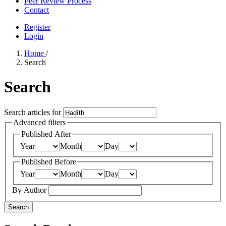
Peer Review Process
Contact
Register
Login
Home
/
Search
Search
Search articles for
Advanced filters
Published After
Year
Month
Day
Published Before
Year
Month
Day
By Author
Search