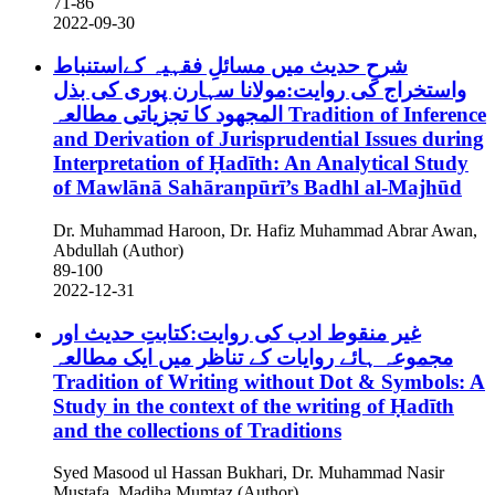
71-86
2022-09-30
شرحِ حدیث میں مسائلِ فقہیہ کےاستنباط
واستخراج کی روایت:مولانا سہارن پوری کی بذل
المجھود کا تجزیاتی مطالعہ
Tradition of Inference
and Derivation of Jurisprudential Issues during
Interpretation of Ḥadīth: An Analytical Study
of Mawlānā Sahāranpūrī’s Badhl al-Majhūd
Dr. Muhammad Haroon, Dr. Hafiz Muhammad Abrar Awan,
Abdullah (Author)
89-100
2022-12-31
غیر منقوط ادب کی روایت:کتابتِ حدیث اور
مجموعہ ہائے روایات کے تناظر میں ایک مطالعہ
Tradition of Writing without Dot & Symbols: A
Study in the context of the writing of Ḥadīth
and the collections of Traditions
Syed Masood ul Hassan Bukhari, Dr. Muhammad Nasir
Mustafa, Madiha Mumtaz (Author)