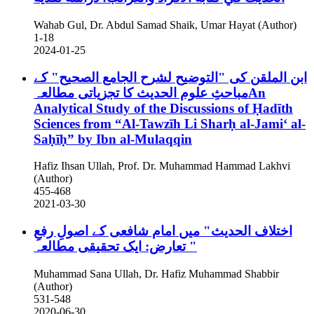
Wahab Gul, Dr. Abdul Samad Shaik, Umar Hayat (Author)
1-18
2024-01-25
ابن الملقن کی "التوضیح لشرح الجامع الصحیح" کے
مباحثِ علوم الحدیث کا تجزیاتی مطالعہAn
Analytical Study of the Discussions of Ḥadīth
Sciences from “Al-Tawzīh Li Sharḥ al-Jamiʻ al-
Saḥīḥ” by Ibn al-Mulaqqin
Hafiz Ihsan Ullah, Prof. Dr. Muhammad Hammad Lakhvi
(Author)
455-468
2021-03-30
اختلاف الحدیث" میں امام شافعی کے اصولِ رفعِ
تعارض: ایک تحقیقی مطالعہ "
Muhammad Sana Ullah, Dr. Hafiz Muhammad Shabbir
(Author)
531-548
2020-06-30