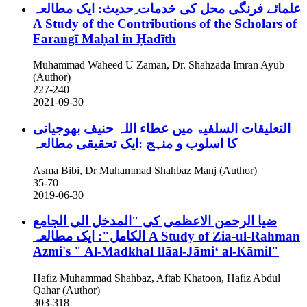
علمائے فرنگی محل کی خدمات ِحدیث: ایک مطالعہ
A Study of the Contributions of the Scholars of
Farangī Maḥal in Ḥadīth
Muhammad Waheed U Zaman, Dr. Shahzada Imran Ayub
(Author)
227-240
2021-09-30
التعلیقات السلفیۃ میں عطاء اللہ حنیف بھوجیانی
کا اسلوب و منہج :ایک تحقیقی مطالعہ
Asma Bibi, Dr Muhammad Shahbaz Manj (Author)
35-70
2019-06-30
ضیا الرحمن الاعظمی کی "المدخل الی الجامع
الکامل": ایک مطالعہ
A Study of Zia-ul-Rahman
Azmi's " Al-Madkhal Ilāal-Jāmiʻ al-Kāmil"
Hafiz Muhammad Shahbaz, Aftab Khatoon, Hafiz Abdul
Qahar (Author)
303-318