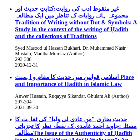
غیر منقوط ادب کی روایت:کتابتِ حدیث اور
مجموعہ ہائے روایات کے تناظر میں ایک مطالعہ
Tradition of Writing without Dot & Symbols: A
Study in the context of the writing of Ḥadīth
and the collections of Traditions
Syed Masood ul Hassan Bukhari, Dr. Muhammad Nasir
Mustafa, Madiha Mumtaz (Author)
293-308
2020-12-31
اسلامی قوانین میں حدیث کا مقام و اہمیت
Place
and Importance of Hadīth in Islamic Law
Anwer Hussain, Ruqayya Sikandar, Ghulam Ali (Author)
297-304
2021-09-30
حدیثِ بخاری "من عادی لی ولیا" کی ثقاہت کا
مسئلہ:جاوید احمد غامدی کے نقطۂ نظر کا تجزیاتی
مطالعہThe Issue of the Authenticity of Ḥadīth
from Bukhārī “Man ʻAdaī lī Waliyyan”: An