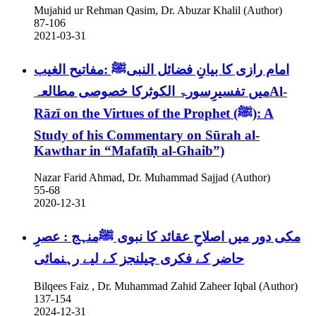
Mujahid ur Rehman Qasim, Dr. Abuzar Khalil (Author)
87-106
2021-03-31
امام رازی کا بیانِ فضائل النبیﷺ :مفاتیح الغیب
میں تفسیرِسورۃ الکوثرکا خصوصی مطالعہAl-
Rāzī on the Virtues of the Prophet (ﷺ): A
Study of his Commentary on Sūrah al-
Kawthar in “Mafatīḥ al-Ghaib”)
Nazar Farid Ahmad, Dr. Muhammad Sajjad (Author)
55-68
2020-12-31
مکی دور میں اصلاحِ عقائد کا نبوی ﷺمنہج : عصرِ
حاضر کے فکری چیلنجز کے لیے رہنمائی
Bilqees Faiz , Dr. Muhammad Zahid Zaheer Iqbal (Author)
137-154
2024-12-31