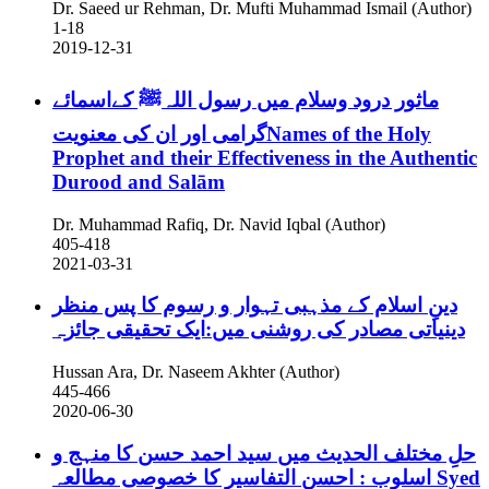
Dr. Saeed ur Rehman, Dr. Mufti Muhammad Ismail (Author)
1-18
2019-12-31
ماثور درود وسلام میں رسول اللہﷺ کےاسمائے
گرامی اور ان کی معنویتNames of the Holy
Prophet and their Effectiveness in the Authentic
Durood and Salām
Dr. Muhammad Rafiq, Dr. Navid Iqbal (Author)
405-418
2021-03-31
دینِ اسلام کے مذہبی تہوار و رسوم کا پس منظر
دینیاتی مصادر کی روشنی میں:ایک تحقیقی جائزہ
Hussan Ara, Dr. Naseem Akhter (Author)
445-466
2020-06-30
حلِ مختلف الحدیث میں سید احمد حسن کا منہج و
اسلوب : احسن التفاسیر کا خصوصی مطالعہ
Syed