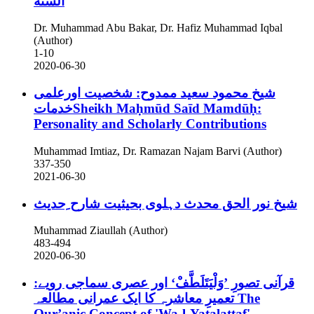
السنة
Dr. Muhammad Abu Bakar, Dr. Hafiz Muhammad Iqbal
(Author)
1-10
2020-06-30
شیخ محمود سعید ممدوح: شخصیت اورعلمی
خدماتSheikh Maḥmūd Saīd Mamdūḥ:
Personality and Scholarly Contributions
Muhammad Imtiaz, Dr. Ramazan Najam Barvi (Author)
337-350
2021-06-30
شیخ نور الحق محدث دہلوی بحیثیت شارح ِحدیث
Muhammad Ziaullah (Author)
483-494
2020-06-30
قرآنی تصورِ ’وَلْيَتَلَطَّفْ‘ اور عصری سماجی رویے:
تعمیرِ معاشرہ کا ایک عمرانی مطالعہ
The
Qur’anic Concept of 'Wa-l-Yatalattaf'