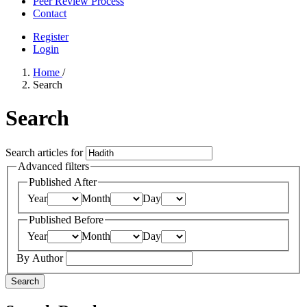
Peer Review Process
Contact
Register
Login
Home
/
Search
Search
Search articles for
Advanced filters
Published After
Year
Month
Day
Published Before
Year
Month
Day
By Author
Search