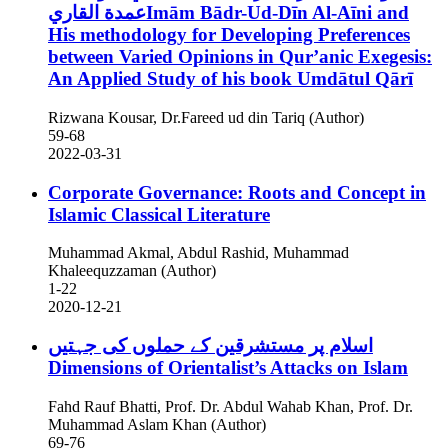
عمدة القاريImām Bādr-Ud-Dīn Al-Aīni and
His methodology for Developing Preferences
between Varied Opinions in Qur’anic Exegesis:
An Applied Study of his book Umdātul Qārī
Rizwana Kousar, Dr.Fareed ud din Tariq (Author)
59-68
2022-03-31
Corporate Governance: Roots and Concept in
Islamic Classical Literature
Muhammad Akmal, Abdul Rashid, Muhammad
Khaleequzzaman (Author)
1-22
2020-12-21
اسلام پر مستشرقین کے حملوں کی جہتیں
Dimensions of Orientalist’s Attacks on Islam
Fahd Rauf Bhatti, Prof. Dr. Abdul Wahab Khan, Prof. Dr.
Muhammad Aslam Khan (Author)
69-76