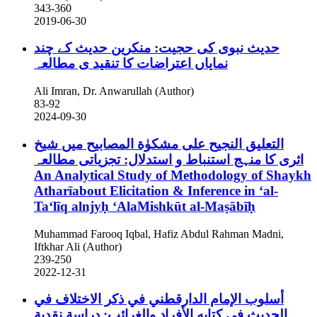
343-360
2019-06-30
حدیث نبوی کی حجیت: منکرین حدیث کے چند
نمایاں اعتراضات کا تنقید ی مطالعہ
Ali Imran, Dr. Anwarullah (Author)
83-92
2024-09-30
التعليق النجيح على مشكوٰة المصابيح میں شیخ
اثری کا منہج استنباط و استدلال: تجزیاتی مطالعہ
An Analytical Study of Methodology of Shaykh
Atharīabout Elicitation & Inference in ‘al-
Taʻlīq alnjyḥ ʻAlaMishkūt al-Maṣābīḥ
Muhammad Farooq Iqbal, Hafiz Abdul Rahman Madni,
Iftkhar Ali (Author)
239-250
2022-12-31
أسلوب الإمام الدارقطني في ذكر الاختلاف في
الحديث في كتابه الأفراد والغرائب: دراسة نقدية