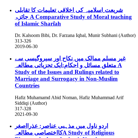
شریعت ِاسلامیہ کی اخلاقی تعلیمات کا تقابلی
جائزۃ
A Comparative Study of Moral teaching
of Islamic Sharī̒ah
Dr. Kalsoom Bibi, Dr. Farzana Iqbal, Munir Subhani (Author)
313-326
2019-06-30
غیر مسلم ممالک میں نکاح اور سیروگیسی سے
متعلق مسائل و احکام:ایک تجزیاتی مطالعہ
A
Study of the Issues and Rulings related to
Marriage and Surrogacy in Non-Muslim
Countries
Hafiz Muhamamd Abid Noman, Hafiz Muhammad Arif
Siddiqi (Author)
317-328
2021-09-30
اردو ناول میں مذہبی عناصر: عذرااصغر
کااختصاصی مطالعہA Study of Religious