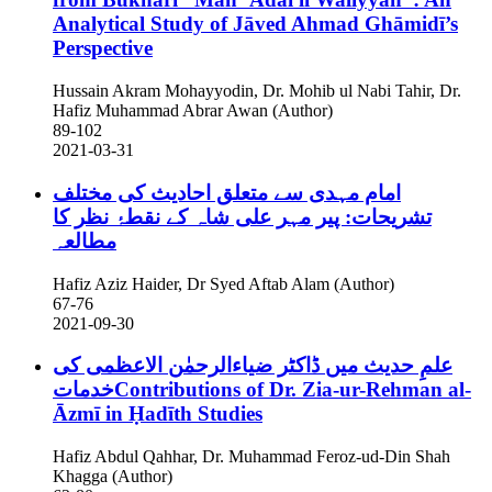
Analytical Study of Jāved Ahmad Ghāmidī’s
Perspective
Hussain Akram Mohayyodin, Dr. Mohib ul Nabi Tahir, Dr.
Hafiz Muhammad Abrar Awan (Author)
89-102
2021-03-31
امام مہدی سے متعلق احادیث کی مختلف
تشریحات: پیر مہر علی شاہ کے نقطۂ نظر کا
مطالعہ
Hafiz Aziz Haider, Dr Syed Aftab Alam (Author)
67-76
2021-09-30
علمِ حدیث میں ڈاکٹر ضیاءالرحمٰن الاعظمی کی
خدماتContributions of Dr. Zia-ur-Rehman al-
Āzmī in Ḥadīth Studies
Hafiz Abdul Qahhar, Dr. Muhammad Feroz-ud-Din Shah
Khagga (Author)