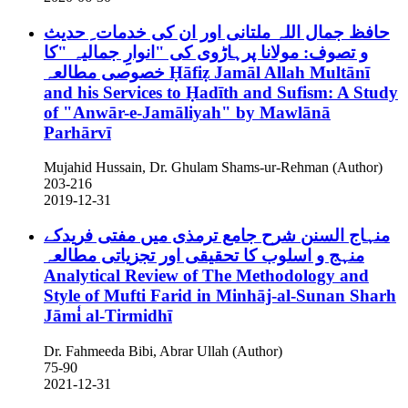
حافظ جمال اللہ ملتانی اور ان کی خدمات ِ حدیث
و تصوف: مولانا پرہاڑوی کی "انوارِ جمالیہ "کا
خصوصی مطالعہ
Ḥāfiẓ Jamāl Allah Multānī
and his Services to Ḥadīth and Sufism: A Study
of "Anwār-e-Jamāliyah" by Mawlānā
Parhārvī
Mujahid Hussain, Dr. Ghulam Shams-ur-Rehman (Author)
203-216
2019-12-31
منہاج السنن شرح جامع ترمذی میں مفتی فریدکے
منہج و اسلوب کا تحقیقی اور تجزیاتی مطالعہ
Analytical Review of The Methodology and
Style of Mufti Farid in Minhāj-al-Sunan Sharh
Jāmi̒ al-Tirmidhī
Dr. Fahmeeda Bibi, Abrar Ullah (Author)
75-90
2021-12-31