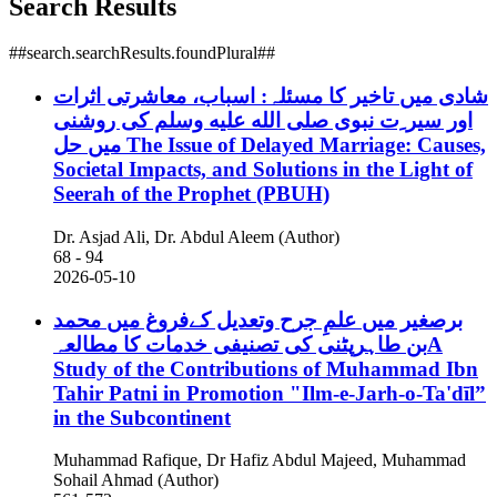
Search Results
##search.searchResults.foundPlural##
شادی میں تاخیر کا مسئلہ: اسباب، معاشرتی اثرات
اور سیر ِت نبوی صلى الله عليه وسلم کی روشنی
میں حل
The Issue of Delayed Marriage: Causes,
Societal Impacts, and Solutions in the Light of
Seerah of the Prophet (PBUH)
Dr. Asjad Ali, Dr. Abdul Aleem (Author)
68 - 94
2026-05-10
برصغیر میں علمِ جرح وتعدیل کےفروغ میں محمد
بن طاہرپٹنی کی تصنیفی خدمات کا مطالعہA
Study of the Contributions of Muhammad Ibn
Tahir Patni in Promotion "Ilm-e-Jarh-o-Ta'dīl”
in the Subcontinent
Muhammad Rafique, Dr Hafiz Abdul Majeed, Muhammad
Sohail Ahmad (Author)