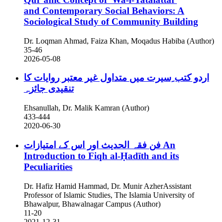
and Contemporary Social Behaviors: A
Sociological Study of Community Building
Dr. Loqman Ahmad, Faiza Khan, Moqadus Habiba (Author)
35-46
2026-05-08
اردو کتب ِسیرت میں متداول غیر معتبر روایات کا
تنقیدی جائزہ
Ehsanullah, Dr. Malik Kamran (Author)
433-444
2020-06-30
فن فقہ الحدیث اور اس کے امتیازات
An
Introduction to Fiqh al-Ḥadīth and its
Peculiarities
Dr. Hafiz Hamid Hammad, Dr. Munir AzherAssistant
Professor of Islamic Studies, The Islamia University of
Bhawalpur, Bhawalnagar Campus (Author)
11-20
2021-12-31