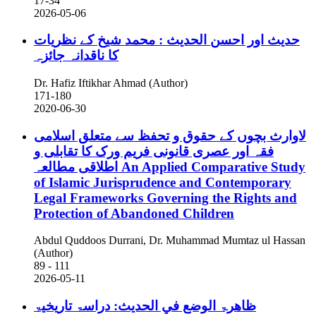
17-34
2026-05-06
حدیث اور احسن الحدیث : محمد شیخ کے نظریات
کا ناقدانہ جائزہ
Dr. Hafiz Iftikhar Ahmad (Author)
171-180
2020-06-30
لاوارث بچوں کے حقوق و تحفظ سے متعلق اسلامی
فقہ اور عصری قانونی فریم ورک کا تقابلی و
اطلاقی مطالعہ
An Applied Comparative Study
of Islamic Jurisprudence and Contemporary
Legal Frameworks Governing the Rights and
Protection of Abandoned Children
Abdul Quddoos Durrani, Dr. Muhammad Mumtaz ul Hassan
(Author)
89 - 111
2026-05-11
ظاھرۃ الوضع في الحدیث: دراسۃ تاریخیۃ