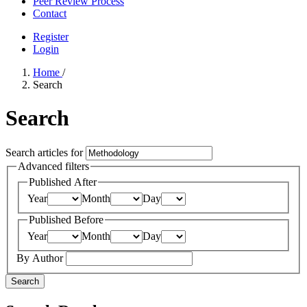
Peer Review Process
Contact
Register
Login
Home
/
Search
Search
Search articles for
Advanced filters
Published After
Year
Month
Day
Published Before
Year
Month
Day
By Author
Search