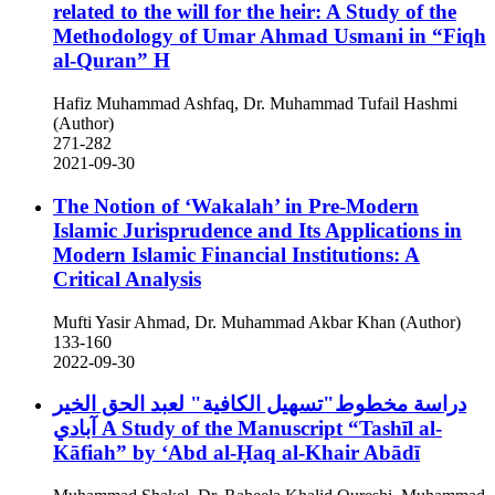
related to the will for the heir: A Study of the
Methodology of Umar Ahmad Usmani in “Fiqh
al-Quran” H
Hafiz Muhammad Ashfaq, Dr. Muhammad Tufail Hashmi
(Author)
271-282
2021-09-30
The Notion of ‘Wakalah’ in Pre-Modern
Islamic Jurisprudence and Its Applications in
Modern Islamic Financial Institutions: A
Critical Analysis
Mufti Yasir Ahmad, Dr. Muhammad Akbar Khan (Author)
133-160
2022-09-30
دراسة مخطوط"تسهيل الكافية" لعبد الحق الخير
آبادي
A Study of the Manuscript “Tashīl al-
Kāfiah” by ʻAbd al-Ḥaq al-Khair Abādī