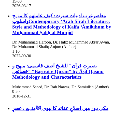
15-30
2026-03-17
معاصرعرب ادبیات سیرت: کیف عاملھم کا منہج
واسلوبContemporary ‘Arab Sīrah Literature:
Style and Methodology of Kaifa ‘Āmiluhum by
Muḥammad Ṣāliḥ al-Munjid
Dr. Muhammad Haroon, Dr. Hafiz Muhammad Abrar Awan,
Dr. Muhammad Shafiq Anjum (Author)
1-10
2022-09-30
بصیرتِ قرآن" للشیخ آصف قاسمی: منھج و
خصائص"
“Baṣīrat-e-Quran” by Āṣif Qāsmī:
Methodology and Characteristics
Muhammad Saeed, Dr. Rab Nawaz, Dr. Samiullah (Author)
9-20
2018-12-31
مکی دور میں اصلاحِ عقائد کا نبوی ﷺمنہج : عصرِ