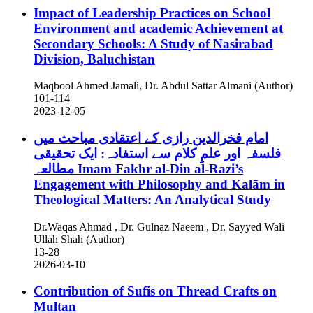
Impact of Leadership Practices on School
Environment and academic Achievement at
Secondary Schools: A Study of Nasirabad
Division, Baluchistan
Maqbool Ahmed Jamali, Dr. Abdul Sattar Almani (Author)
101-114
2023-12-05
امام فخرالدین رازی کے اعتقادی مباحث میں
فلسفہ اور علمِ کلام سے استفادہ: ایک تحقیقی
مطالعہ
Imam Fakhr al-Din al-Razi’s
Engagement with Philosophy and Kalām in
Theological Matters: An Analytical Study
Dr.Waqas Ahmad , Dr. Gulnaz Naeem , Dr. Sayyed Wali
Ullah Shah (Author)
13-28
2026-03-10
Contribution of Sufis on Thread Crafts on
Multan