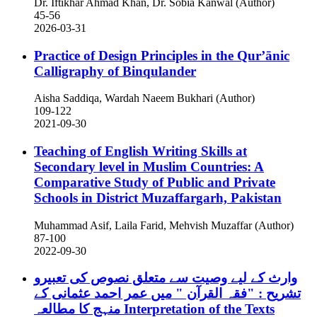
Dr. Iftikhar Ahmad Khan, Dr. Sobia Kanwal (Author)
45-56
2026-03-31
Practice of Design Principles in the Qur’ānic
Calligraphy of Binqulander
Aisha Saddiqa, Wardah Naeem Bukhari (Author)
109-122
2021-09-30
Teaching of English Writing Skills at
Secondary level in Muslim Countries: A
Comparative Study of Public and Private
Schools in District Muzaffargarh, Pakistan
Muhammad Asif, Laila Farid, Mehvish Muzaffar (Author)
87-100
2022-09-30
وارث کے لیے وصیت سے متعلق نصوص کی تعبیرو
تشریح : "فقہ القرآن " میں عمر احمد عثمانی کے
منہج کا مطالعہ
Interpretation of the Texts