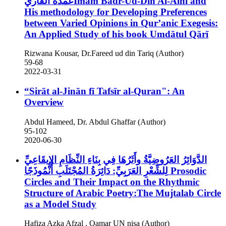
عمدة القاريImām Bādr-Ud-Dīn Al-Aīni and
His methodology for Developing Preferences
between Varied Opinions in Qur’anic Exegesis:
An Applied Study of his book Umdātul Qārī
Rizwana Kousar, Dr.Fareed ud din Tariq (Author)
59-68
2022-03-31
“Sirāt al-Jinān fī Tafsīr al-Quran": An
Overview
Abdul Hameed, Dr. Abdul Ghaffar (Author)
95-102
2020-06-30
الدَّوَائِرُ العَرُوضِيَّةُ وأَثَرُهَا فِي بِنَاءِ النِّظَامِ الإِيقَاعِيِّ
لِلشِّعْرِ العَرَبِيِّ: دَائِرَةُ المُجْتَلَبِ أُنْمُوذَجًا
Prosodic
Circles and Their Impact on the Rhythmic
Structure of Arabic Poetry:The Mujtalab Circle
as a Model Study
Hafiza Azka Afzal , Qamar UN nisa (Author)