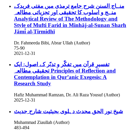
منہاج السنن شرح جامع ترمذی میں مفتی فریدکے
منہج و اسلوب کا تحقیقی اور تجزیاتی مطالعہ
Analytical Review of The Methodology and
Style of Mufti Farid in Minhāj-al-Sunan Sharh
Jāmi̒ al-Tirmidhī
Dr. Fahmeeda Bibi, Abrar Ullah (Author)
75-90
2021-12-31
تفسیرِ قرآن میں تفکّر و تدبّر کے اصول: ایک
تحقیقی مطالعہ
Principles of Reflection and
Contemplation in Qur’anic Exegesis: A
Research Study
Hafiz Muhammad Ramzan, Dr. Ali Raza Yousuf (Author)
2025-12-31
شیخ نور الحق محدث دہلوی بحیثیت شارح ِحدیث
Muhammad Ziaullah (Author)
483-494