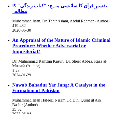
تفسیرِ قرآن کا سائنسی منہج: "کتاب زندگی" کا
مطالعہ
Muhammad Irfan, Dr. Tahir Aslam, Abdul Rahman (Author)
419-432
2020-06-30
An Appraisal of the Nature of Islamic Criminal
Procedure: Whether Adversarial or
Inquisitorial?
Dr. Muhammad Ramzan Kasuri, Dr. Sheer Abbas, Raza al-
Mustafa (Author)
1-28
2024-01-29
Nawab Bahadur Yar Jang: A Catalyst in the
Formation of Pakistan
Muhammad Irfan Hafeez, Nizam Ud Din, Qurat ul Ain
Bashir (Author)
35-52
2023-06-04