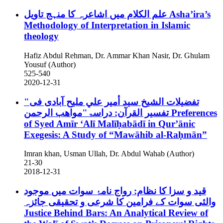
علم الکلام میں اشاعرہ کا منہج تاویل
Asha’ira’s
Methodology of Interpretation in Islamic
theology
Hafiz Abdul Rehman, Dr. Ammar Khan Nasir, Dr. Ghulam
Yousuf (Author)
525-540
2020-12-31
"تفضیلات الشيخ سيد أمير علي ملیح آبادی فی
تفسیر القرآن: دراسۃ"مواھب الرحمن
Preferences
of Syed Amīr ʻAlī Malīḥabādī in Qur’ānic
Exegesis: A Study of “Mawāhib al-Raḥmān”
Imran khan, Usman Ullah, Dr. Abdul Wahab (Author)
21-30
2018-12-31
قید و سزا کا نظام: رواج نامۂ سوات میں موجود
والئی سوات کے فرامین کا شرعی و تحقیقی جائزہ
Justice Behind Bars: An Analytical Review of