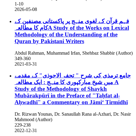
1-10
2026-05-08
فہم قرآن کے لغوی منہج پر پاکستانی مصنفین کے
کام کا مطالعہA Study of the Works on Lexical
Methodology of the Understanding of the
Quran by Pakistani Writers
Abdul Rahman, Muhammad Irfan, Shehbaz Shabbir (Author)
349-360
2021-03-31
جامع ترمذی کی شرح " تحفۃ الاحوذی" کے مقدمے
میں شیخ مبارکپوری کا منہج : ایک مطالعہ
A
Study of the Methodology of Shaykh
Mubārakpūrī in the Preface of "Taḥfat al-
Aḥwadhī" a Commentary on Jāmiʻ Tirmidhī
Dr. Rizwan Younas, Dr. Sanaullah Rana al-Azhari, Dr. Nasir
Mahmood (Author)
229-238
2022-12-31