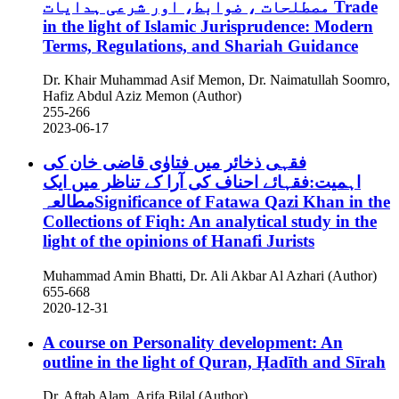
مصطلحات ، ضوابط، اور شرعی ہدایات
Trade
in the light of Islamic Jurisprudence: Modern
Terms, Regulations, and Shariah Guidance
Dr. Khair Muhammad Asif Memon, Dr. Naimatullah Soomro,
Hafiz Abdul Aziz Memon (Author)
255-266
2023-06-17
فقہی ذخائر میں فتاوٰی قاضی خان کی
اہمیت:فقہائے احناف کی آرا کے تناظر میں ایک
مطالعہSignificance of Fatawa Qazi Khan in the
Collections of Fiqh: An analytical study in the
light of the opinions of Hanafi Jurists
Muhammad Amin Bhatti, Dr. Ali Akbar Al Azhari (Author)
655-668
2020-12-31
A course on Personality development: An
outline in the light of Quran, Ḥadīth and Sīrah
Dr. Aftab Alam, Arifa Bilal (Author)