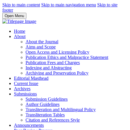
Skip to main content
Skip to main navigation menu
Skip to site
footer
Open Menu
Home
About
About the Journal
Aims and Scope
Open Access and Licensing Policy
Publication Ethics and Malpractice Statement
Publication Fees and Charges
Indexing and Abstracting
Archiving and Preservation Policy
Editorial Masthead
Current Issue
Archives
Submissions
Submission Guidelines
Author Guidelines
Transliteration and Multilingual Policy
Transliteration Tables
Citation and References Style
Announcements