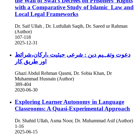
the Walī of Swat’s Decrees on Prisoners’ Rights
with a Comparative Study of Islamic Law and
Local Legal Frameworks
Dr. Saif Ullah , Dr. Lutfullah Saqib, Dr. Saeed ur Rahman
(Author)
107-118
2025-12-31
دعوت وتفہیم دین : شرعی حیثیت ،ارکان،شرائط
اور طریق کار
Ghazi Abdul Rehman Qasmi, Dr. Sobia Khan, Dr
Muhammad Husnain (Author)
389-404
2020-06-30
Exploring Learner Autonomy in Language
Classrooms: A Quasi-Experimental Approach
Dr. Shahid Ullah, Asma Noor, Dr. Muhammad Asif (Author)
1-16
2025-06-15