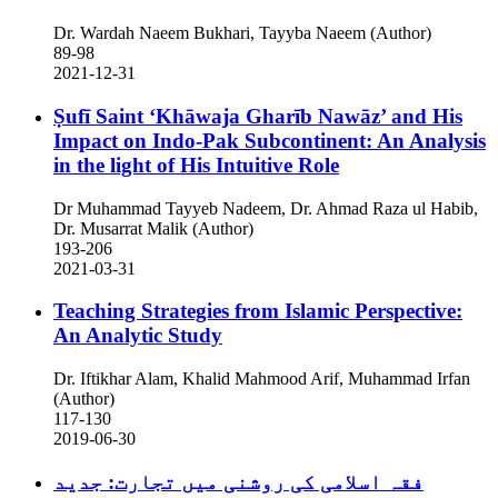
Dr. Wardah Naeem Bukhari, Tayyba Naeem (Author)
89-98
2021-12-31
Ṣufī Saint ‘Khāwaja Gharīb Nawāz’ and His
Impact on Indo-Pak Subcontinent: An Analysis
in the light of His Intuitive Role
Dr Muhammad Tayyeb Nadeem, Dr. Ahmad Raza ul Habib,
Dr. Musarrat Malik (Author)
193-206
2021-03-31
Teaching Strategies from Islamic Perspective:
An Analytic Study
Dr. Iftikhar Alam, Khalid Mahmood Arif, Muhammad Irfan
(Author)
117-130
2019-06-30
فقہ اسلامی کی روشنی میں تجارت: جدید