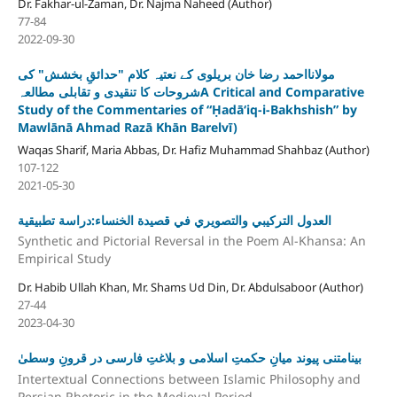
Dr. Fakhar-ul-Zaman, Dr. Najma Naheed (Author)
77-84
2022-09-30
مولانااحمد رضا خان بریلوی کے نعتیہ کلام "حدائقِ بخشش" کی
شروحات کا تنقیدی و تقابلی مطالعہA Critical and Comparative
Study of the Commentaries of “Ḥadāʻiq-i-Bakhshish” by
Mawlānā Ahmad Razā Khān Barelvī)
Waqas Sharif, Maria Abbas, Dr. Hafiz Muhammad Shahbaz (Author)
107-122
2021-05-30
العدول التركيبي والتصويري في قصيدة الخنساء:دراسة تطبيقية
Synthetic and Pictorial Reversal in the Poem Al-Khansa: An
Empirical Study
Dr. Habib Ullah Khan, Mr. Shams Ud Din, Dr. Abdulsaboor (Author)
27-44
2023-04-30
بینامتنی پیوند میانِ حکمتِ اسلامی و بلاغتِ فارسی در قرونِ وسطیٰ
Intertextual Connections between Islamic Philosophy and
Persian Rhetoric in the Medieval Period