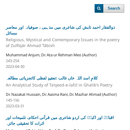
Search
ذوالفقار احمد تابش کی شاعری میں مذہبی ، صوفیانہ اور معاصر
مسائل
Religious, Mystical and Contemporary Issues in the poetry
of Zulfiqār Ahmad Tābish
Muhammad Anjum, Dr. Ata ur Rehman Meo (Author)
243-254
2023-04-30
کلامِ اسد اللہ خاں غالب :تعقیدِ لفظی کاتجزیاتی مطالعہ
An Analytical Study of Taʻqeed-e-lafzī in Ghalib’s Poetry
Dr. Nazakat Hussain, Dr. Aasma Rani, Dr. Mazhar Ahmad (Author)
145-156
2023-03-31
اقبالؒ اور اکبرؒ کی اردو شاعری میں قرآنی احکام، تلمیحات اور
اثرات کا تحقیقی جائزہ