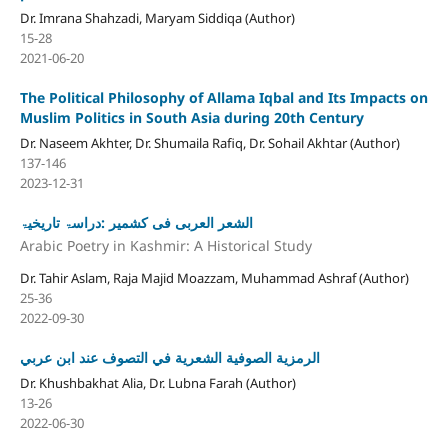
Dr. Imrana Shahzadi, Maryam Siddiqa (Author)
15-28
2021-06-20
The Political Philosophy of Allama Iqbal and Its Impacts on
Muslim Politics in South Asia during 20th Century
Dr. Naseem Akhter, Dr. Shumaila Rafiq, Dr. Sohail Akhtar (Author)
137-146
2023-12-31
الشعر العربی فی کشمیر :دراسۃ تاریخیۃ
Arabic Poetry in Kashmir: A Historical Study
Dr. Tahir Aslam, Raja Majid Moazzam, Muhammad Ashraf (Author)
25-36
2022-09-30
الرمزية الصوفية الشعرية في التصوف عند ابن عربي
Dr. Khushbakhat Alia, Dr. Lubna Farah (Author)
13-26
2022-06-30