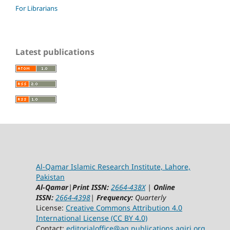
For Librarians
Latest publications
Al-Qamar Islamic Research Institute, Lahore,
Pakistan
Al-Qamar
|
Print ISSN:
2664-438X
|
Online
ISSN:
2664-4398
|
Frequency:
Quarterly
License:
Creative Commons Attribution 4.0
International License (CC BY 4.0)
Contact:
editorialoffice@
aq.publications.aqiri.org