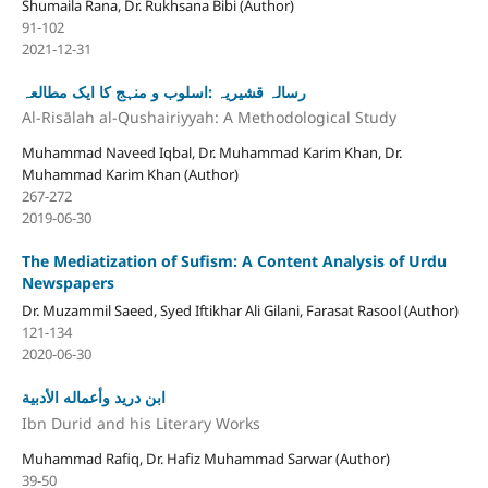
Shumaila Rana, Dr. Rukhsana Bibi (Author)
91-102
2021-12-31
رسالہ قشیریہ :اسلوب و منہج کا ایک مطالعہ
Al-Risālah al-Qushairiyyah: A Methodological Study
Muhammad Naveed Iqbal, Dr. Muhammad Karim Khan, Dr.
Muhammad Karim Khan (Author)
267-272
2019-06-30
The Mediatization of Sufism: A Content Analysis of Urdu
Newspapers
Dr. Muzammil Saeed, Syed Iftikhar Ali Gilani, Farasat Rasool (Author)
121-134
2020-06-30
ابن دريد وأعماله الأدبية
Ibn Durid and his Literary Works
Muhammad Rafiq, Dr. Hafiz Muhammad Sarwar (Author)
39-50