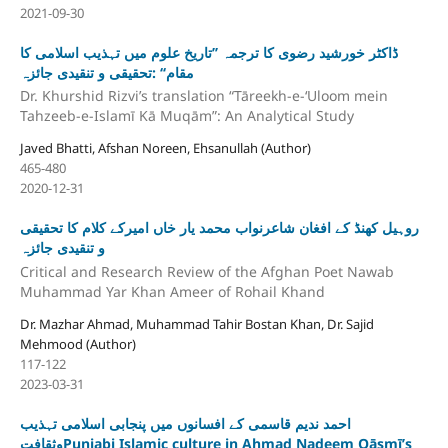
2021-09-30
ڈاکٹر خورشید رضوی کا ترجمہ ’’تاریخ علوم میں تہذیب اسلامی کا
مقام‘‘ :تحقیقی و تنقیدی جائزہ
Dr. Khurshid Rizvi’s translation “Tāreekh-e-ʻUloom mein
Tahzeeb-e-Islamī Kā Muqām”: An Analytical Study
Javed Bhatti, Afshan Noreen, Ehsanullah (Author)
465-480
2020-12-31
روہیل کھنڈ کے افغان شاعرنواب محمد یار خاں امیرکے کلام کا تحقیقی
و تنقیدی جائزہ
Critical and Research Review of the Afghan Poet Nawab
Muhammad Yar Khan Ameer of Rohail Khand
Dr. Mazhar Ahmad, Muhammad Tahir Bostan Khan, Dr. Sajid
Mehmood (Author)
117-122
2023-03-31
احمد ندیم قاسمی کے افسانوں میں پنجابی اسلامی تہذیب
وثقافتPunjabi Islamic culture in Ahmad Nadeem Qāsmī’s