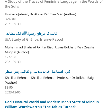
A Study of the Traces of Feminine Language in the Words of
the Sufis
Humaira Jabeen, Dr. Ata ur Rehman Meo (Author)
329-340
2021-09-30
غالب کا عرفانِ رسولﷺ: ایک مطالعہ
ﷺA Study of Ghālib’s Irfan-e-Rasool
Muhammad Shahzad Akhtar Biag, Uzma Bukhari, Yasir Zeeshan
Mughal (Author)
127-138
2021-09-30
ڈیرہ اسماعیل خان: تہذیبی و ثقافتی پس منظر
Khalil ur Rehman, Khalil ur Rehman, Professor Dr. Iftikhar Baig
(Author)
83-90
2023-12-06
God’s Natural World and Modern Man’s State of Mind in
William Wordsworth’s “The Tables Turned”