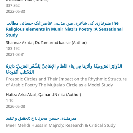
337-362
2022-06-30
منیرنیازی کی شاعری میں مذہبی عناصر:ایک حسیاتی مطالعہThe
Religious elements in Munir Niazi’s Poetry :A Sensational
Study
Shahnaz Akhtar, Dr. Zamurrad kausar (Author)
183-192
2021-03-31
الدَّوَائِرُ العَرُوضِيَّةُ وأَثَرُهَا فِي بِنَاءِ النِّظَامِ الإِيقَاعِيِّ لِلشِّعْرِ العَرَبِيِّ: دَائِرَةُ
المُجْتَلَبِ أُنْمُوذَجًا
Prosodic Circles and Their Impact on the Rhythmic Structure
of Arabic Poetry:The Mujtalab Circle as a Model Study
Hafiza Azka Afzal , Qamar UN nisa (Author)
1-10
2026-05-08
میرمہدی حسین مجروؔ ح :تحقیق و تنقید
Meer Mehdī Ḥussain Majroḥ: Research & Critical Study