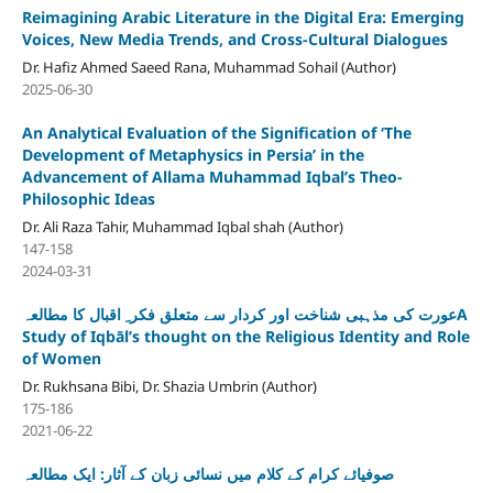
Reimagining Arabic Literature in the Digital Era: Emerging
Voices, New Media Trends, and Cross-Cultural Dialogues
Dr. Hafiz Ahmed Saeed Rana, Muhammad Sohail (Author)
2025-06-30
An Analytical Evaluation of the Signification of ‘The
Development of Metaphysics in Persia’ in the
Advancement of Allama Muhammad Iqbal’s Theo-
Philosophic Ideas
Dr. Ali Raza Tahir, Muhammad Iqbal shah (Author)
147-158
2024-03-31
عورت کی مذہبی شناخت اور کردار سے متعلق فکر ِ اقبال کا مطالعہA
Study of Iqbāl’s thought on the Religious Identity and Role
of Women
Dr. Rukhsana Bibi, Dr. Shazia Umbrin (Author)
175-186
2021-06-22
صوفیائے کرام کے کلام میں نسائی زبان کے آثار: ایک مطالعہ