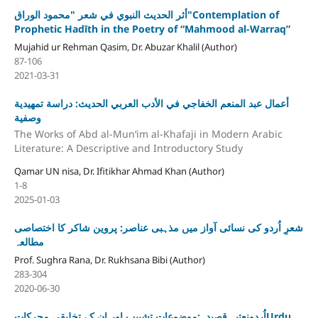
أثر الحديث النبوي في شعر "محمود الوراق"Contemplation of
Prophetic Hadīth in the Poetry of “Mahmood al-Warraq”
Mujahid ur Rehman Qasim, Dr. Abuzar Khalil (Author)
87-106
2021-03-31
أعمال عبد المنعم الخفاجي في الأدب العربي الحديث: دراسة تمهيدية
وصفية
The Works of Abd al-Mun‘im al-Khafaji in Modern Arabic
Literature: A Descriptive and Introductory Study
Qamar UN nisa, Dr. Ifitikhar Ahmad Khan (Author)
1-8
2025-01-03
شعرِ اُردو کی نسائی آواز میں مذہبی عناصر: پروین شاکر کا اختصاصی
مطالعہ
Prof. Sughra Rana, Dr. Rukhsana Bibi (Author)
283-304
2020-06-30
اُردونعتیہ قصیدہ:موضوعاتِ تشبیب اور ان کے تخلیقی محرکاتUrdu