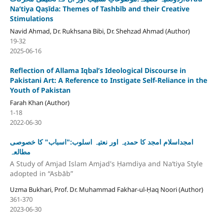
Naʻtiya Qaṣīda: Themes of Tashbīb and their Creative
Stimulations
Navid Ahmad, Dr. Rukhsana Bibi, Dr. Shehzad Ahmad (Author)
19-32
2025-06-16
Reflection of Allama Iqbal’s Ideological Discourse in
Pakistani Art: A Reference to Instigate Self-Reliance in the
Youth of Pakistan
Farah Khan (Author)
1-18
2022-06-30
امجداسلام امجد کا حمدیہ اور نعتیہ اسلوب:"اسباب" کا خصوصی
مطالعہ
A Study of Amjad Islam Amjad's Ḥamdiya and Naʻtiya Style
adopted in “Asbāb”
Uzma Bukhari, Prof. Dr. Muhammad Fakhar-ul-Ḥaq Noori (Author)
361-370
2023-06-30