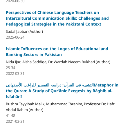
2020-06-30
Perspectives of Chinese Language Teachers on
Intercultural Communication Skills: Challenges and
Pedagogical Strategies in the Pakistani Context
Sadaf Jabbar (Author)
2025-06-24
Islamic Influences on the Logos of Educational and
Banking Sectors in Pakistan
Nida Ijaz, Aisha Saddiqa, Dr. Wardah Naeem Bukhari (Author)
25-34
2022-03-31
التشبيه في القرآن: دراسۃ التفسیر للراغب الأصفهانيMetaphor in
the Quran: A Study of Qur’ānic Exegesis by Rāghib al-
Isfahānī
Bushra Tayyibah Malik, Muhammad Ibrahim, Professor Dr. Hafz
Abdul Rahim (Author)
41-48
2021-03-31