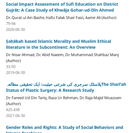
Social Impact Assessment of Sufi Education on District
Gujrāt: A Case Study of Khwāja Gohar-ud-Dīn Ahmed
Dr. Qurat ul Ain Bashir, Hafiz Falak Shair Faizi, Aamir Ali (Author)
79-94
2020-06-30
Ṣaḥābah based Islamic Morality and Muslim Ethical
literature in the Subcontinent: An Overview
Dr. Nisar Ahmad, Dr. Abid Naeem, Dr. Muhammad Shahbaz Manj
(Author)
33-50
2019-06-30
پلاسٹک سرجری کی شرعی حیثیت: ایک تحقیقی مطالعہThe Sharīʻah
Status of Plastic Surgery: A Research Study
Dr. Fareed Ud Din Tariq, Raza Ur Rehman, Dr. Raja Majid Moazzam
(Author)
425-438
2021-06-30
Gender Roles and Rights: A Study of Social Behaviors and