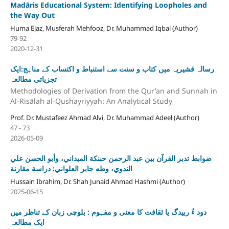
Madāris Educational System: Identifying Loopholes and
the Way Out
Huma Ejaz, Musferah Mehfooz, Dr. Muhammad Iqbal (Author)
79-92
2020-12-31
رسالہ قشیریہ میں کتاب و سنت سے استنباط و اکتساب کے مناہج:ایک
تجزیاتی مطالعہ
Methodologies of Derivation from the Qur'an and Sunnah in
Al-Risālah al-Qushayriyyah: An Analytical Study
Prof. Dr. Mustafeez Ahmad Alvi, Dr. Muhammad Adeel (Author)
47 - 73
2026-05-09
ضوابط تدبر القرآن بين عبد الرحمن حبنكة الميداني، وأبو الحسن علي
الندوي، وطه جابر العلواني: دراسة مقارنة
Hussain Ibrahim, Dr. Shah Junaid Ahmad Hashmi (Author)
2025-06-15
دود ءُ ربیدگ یا ثقافت کا معنی و مفہوم : بلوچی زبان کے تناظر میں
ایک مطالعہ