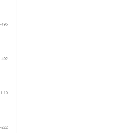
-196
-402
1-10
-222