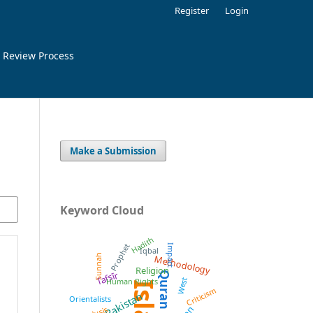
Register
Login
 Review Process
Make a Submission
Keyword Cloud
Hadith
Prophet
Impact
Iqbal
Methodology
Sunnah
Religion
Tafsīr
Quran
West
Human Rights
Criticism
Pakistan
Orientalists