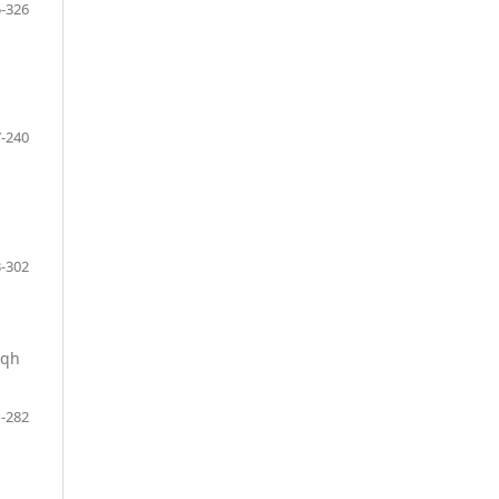
-326
-240
-302
iqh
-282