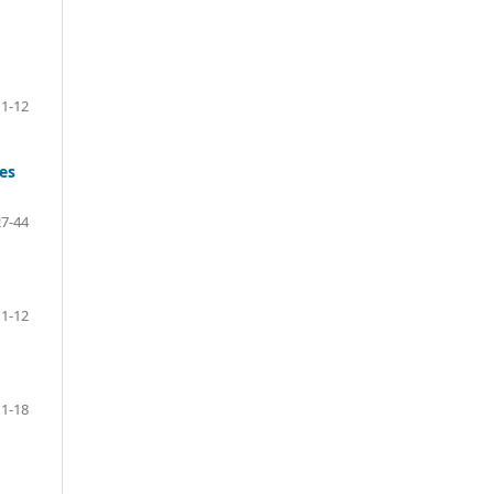
1-12
27-44
1-12
1-18