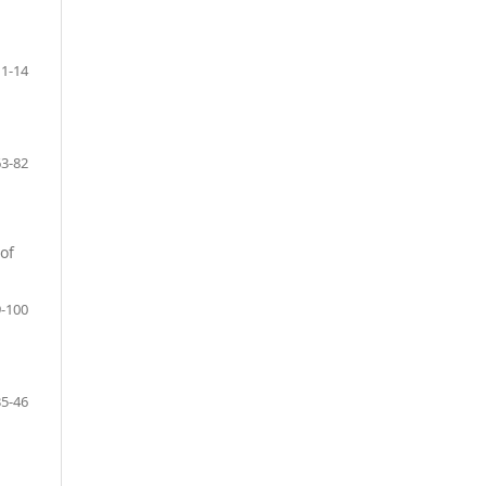
1-14
63-82
of
-100
35-46