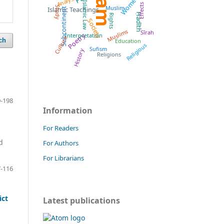
Islam
Women
Analysis
Islamic Law
Effects
Muslim
Study
Islamic Teachings
Subcontinent
Ḥadīth
Rights
Society
Muslims
Sīrah
Poetry
Interpretation
Culture
ch
Education
Religious
Sufism
History
Religions
-198
Information
For Readers
d
For Authors
For Librarians
-116
Latest publications