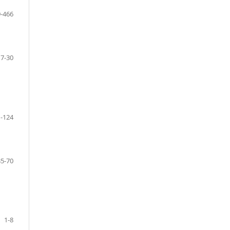
-466
17-30
-124
35-70
1-8