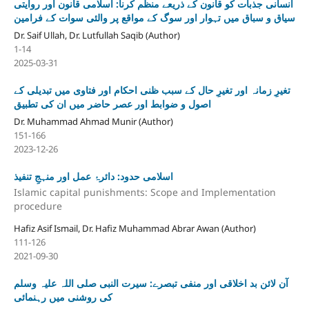
انسانی جذبات کو قانون کے ذریعے منظم کرنا: اسلامی قانون اور روایتی
سیاق و سباق میں تہوار اور سوگ کے مواقع پر والئی سوات کے فرامین
Dr. Saif Ullah, Dr. Lutfullah Saqib (Author)
1-14
2025-03-31
تغیرِ زمانہ اور تغیرِ حال کے سبب ظنی احکام اور فتاوی میں تبدیلی کے
اصول و ضوابط اور عصر حاضر میں ان کی تطبیق
Dr. Muhammad Ahmad Munir (Author)
151-166
2023-12-26
اسلامی حدود: دائرۂ عمل اور منہجِ تنفیذ
Islamic capital punishments: Scope and Implementation
procedure
Hafiz Asif Ismail, Dr. Hafiz Muhammad Abrar Awan (Author)
111-126
2021-09-30
آن لائن بد اخلاقی اور منفی تبصرے: سیرت النبی صلی اللہ علیہ وسلم
کی روشنی میں رہنمائی