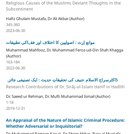
Religious Causes of the Muslims Deviant Thoughts in the
Subcontinent
Hafiz Ghulam Mustafa, Dr Ali Akbar (Author)
345-360
2023-06-30
موانع اِرث : اصولیین کا اختلاف اور فقہاکی تطبیقات
Muhammad Mahfooz, Dr. Muhammad Feroz-ud-Din Shah Khagga
(Author)
163-184
2022-06-30
ڈاکٹرسراج الاسلام حنیف کی تحقیقاتِ حدیث : ایک تصنیفی جائزہ
Research Contributions of Dr. Sirāj-ul-Islam Ḥanīf in Ḥadīth
Dr. Saeed ur Rehman, Dr. Mufti Muhammad Ismail (Author)
1-18
2019-12-31
An Appraisal of the Nature of Islamic Criminal Procedure:
Whether Adversarial or Inquisitorial?
Dr. Muhammad Ramzan Kasuri, Dr. Sheer Abbas, Raza al-Mustafa