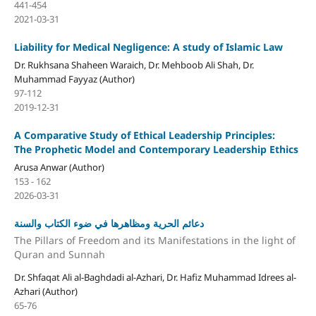
441-454
2021-03-31
Liability for Medical Negligence: A study of Islamic Law
Dr. Rukhsana Shaheen Waraich, Dr. Mehboob Ali Shah, Dr.
Muhammad Fayyaz (Author)
97-112
2019-12-31
A Comparative Study of Ethical Leadership Principles:
The Prophetic Model and Contemporary Leadership Ethics
Arusa Anwar (Author)
153 - 162
2026-03-31
دعائم الحرية ومظاهرها في ضوء الكتاب والسنة
The Pillars of Freedom and its Manifestations in the light of
Quran and Sunnah
Dr. Shfaqat Ali al-Baghdadi al-Azhari, Dr. Hafiz Muhammad Idrees al-
Azhari (Author)
65-76