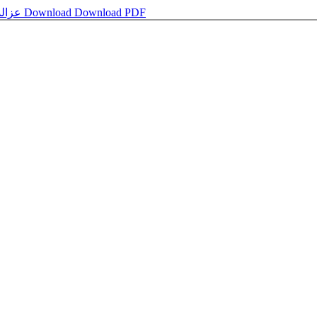
عزالدین بن عبدالسلام کا تصورِ بدعت: ایک مطالعہ
Download
Download PDF