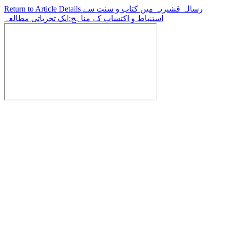
رسالہ قشیریہ میں کتاب و سنت سے
Return to Article Details
استنباط و اکتساب کے مناہج:ایک تجزیاتی مطالعہ