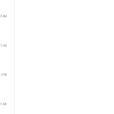
67-84
11-26
-178
51-66