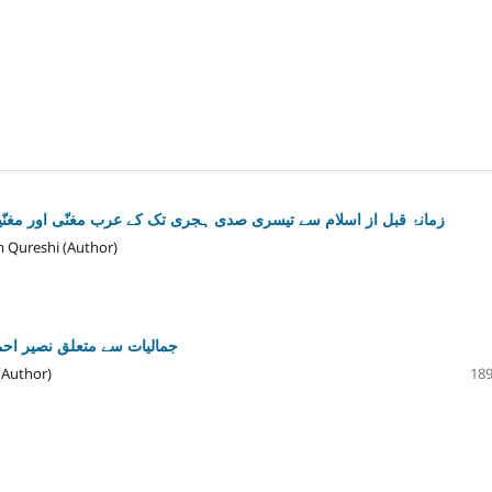
زمانۂ قبل از اسلام سے تیسری صدی ہجری تک کے عرب مغنّی اور مغنّیات 
am Qureshi (Author)
جمالیات سے متعلق نصیر احم
(Author)
189