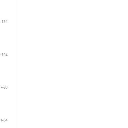
-154
-142
67-80
41-54