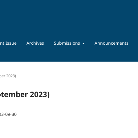
nt Issue
Archives
Submissions
Announcements
ber 2023)
eptember 2023)
23-09-30