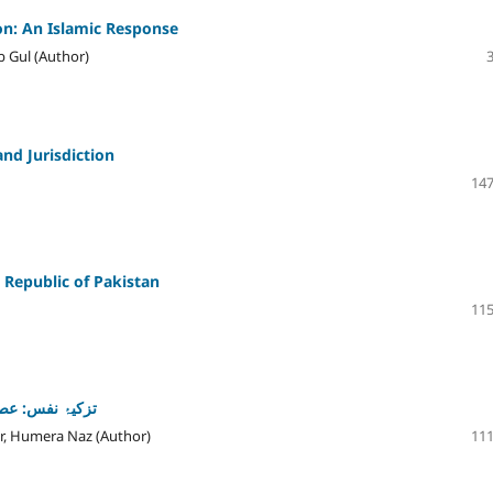
on: An Islamic Response
 Gul (Author)
and Jurisdiction
147
c Republic of Pakistan
115
تزکیۂ نفس: عص
, Humera Naz (Author)
111