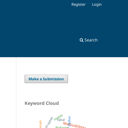
Register
Login
Search
Make a Submission
Keyword Cloud
Hadith
Prophet
Impact
Iqbal
Methodology
Sunnah
Religion