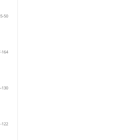
35-50
-164
-130
-122