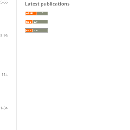
55-66
Latest publications
85-96
-114
1-34