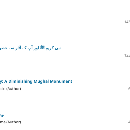
)
143
نبی کریم ﷺ اور آپ کے آثار سے حصول
123
way: A Diminishing Mughal Monument
lid (Author)
توح
Huma (Author)