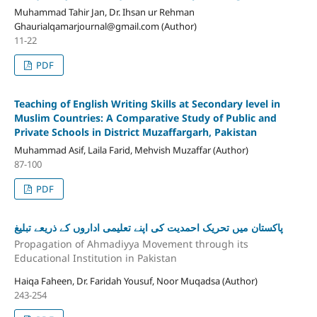
Muhammad Tahir Jan, Dr. Ihsan ur Rehman
Ghaurialqamarjournal@gmail.com (Author)
11-22
PDF
Teaching of English Writing Skills at Secondary level in
Muslim Countries: A Comparative Study of Public and
Private Schools in District Muzaffargarh, Pakistan
Muhammad Asif, Laila Farid, Mehvish Muzaffar (Author)
87-100
PDF
پاکستان میں تحریک احمدیت کی اپنے تعلیمی اداروں کے ذریعے تبلیغ
Propagation of Ahmadiyya Movement through its
Educational Institution in Pakistan
Haiqa Faheen, Dr. Faridah Yousuf, Noor Muqadsa (Author)
243-254