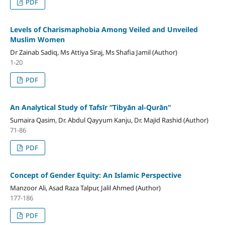
PDF
Levels of Charismaphobia Among Veiled and Unveiled
Muslim Women
Dr Zainab Sadiq, Ms Attiya Siraj, Ms Shafia Jamil (Author)
1-20
PDF
An Analytical Study of Tafsīr “Tibyān al-Qurān"
Sumaira Qasim, Dr. Abdul Qayyum Kanju, Dr. Majid Rashid (Author)
71-86
PDF
Concept of Gender Equity: An Islamic Perspective
Manzoor Ali, Asad Raza Talpur, Jalil Ahmed (Author)
177-186
PDF