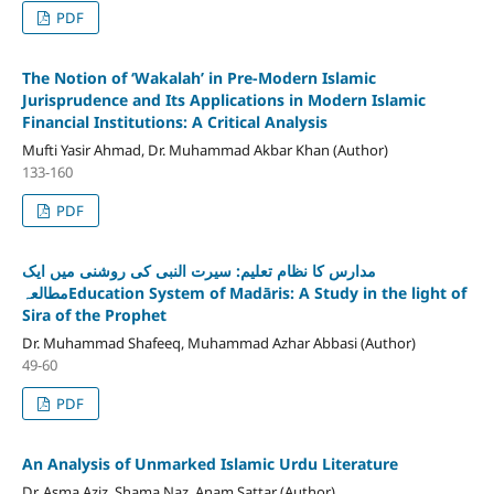
PDF
The Notion of ‘Wakalah’ in Pre-Modern Islamic
Jurisprudence and Its Applications in Modern Islamic
Financial Institutions: A Critical Analysis
Mufti Yasir Ahmad, Dr. Muhammad Akbar Khan (Author)
133-160
PDF
مدارس کا نظام تعلیم: سیرت النبی کی روشنی میں ایک
مطالعہEducation System of Madāris: A Study in the light of
Sira of the Prophet
Dr. Muhammad Shafeeq, Muhammad Azhar Abbasi (Author)
49-60
PDF
An Analysis of Unmarked Islamic Urdu Literature
Dr. Asma Aziz, Shama Naz, Anam Sattar (Author)